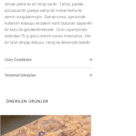
olmak üzere iki zıt rengi vardır. Tahta, parlak,
pürüzsüz bir yüzeye sahip bir metal levha ile
zemin vurgulanmıştır. Satrancımız, içerisinde
kullanım kılavuzu ve bakım kartı bulunan dayanıklı
bir kutu ile gönderilmektedir. Ürün siparişinizin
ardından 15 iş günü üretim süresi mevcuttur. Her
bir ürün ahşap dokusu, rengi ve deseniyle özeldir.
Ürün Özellikleri
Ağaç Türü: Akçaağaç, Cevi
Teslimat Detayları
Ölçüler: 8cm(Y)*50cm(G)*50cm(D)
Ürün Kodu: 24010001
Ürün seçtiğiniz adrese göre DHL Kargo
veya Stevde teslimat aracı ile
Teslimat süresi 20 iş günüdür.
gönderilecektir.
ÖNERİLEN ÜRÜNLER
Toplu alımlarda fiyat farklılıkları oluşabilir,
lütfen iletişime geçiniz.
Ürünlerimiz ham ahşaptan işlenmiştir, desen
ve doku farklılıkları oluşabilir. Ürün dilediğiniz
ölçülerde üretilebilir.
Ürün monte gönderilir.