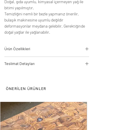
Doğal, gıda uyumlu, kimyasal içermeyen yağ ile
bitimi yapılmıştır.
Temizliğini nemli bir bezle yapmanız önerilir,
bulaşık makinesine uyumlu değildir
deformasyonlar meydana gelebilir. Gerektiğinde
doğal yağlar ile yağlanabilir.
Ürün Özellikleri
-Ağaç Türü: Akçaağaç
Teslimat Detayları
-Ürün Kodu: 21010047
-Ölçüler:7cm(Y)*17cm(G)*17cm(D)
Ürün seçtiğiniz adrese göre DHL Kargo
Siparişlerin teslim süresi 10 iş günüdür.
veya Stevde teslimat aracı ile
Çoklu adetlerde bu süre artabilir.
gönderilecektir.
ÖNERİLEN ÜRÜNLER
Toplu alımlarda fiyat farklılıkları oluşabilir,
lütfen iletişime geçiniz.
Ürünlerimiz ham ahşaptan işlenmiştir, desen
ve doku farklılıkları oluşabilir. Ürün dilediğiniz
ölçülerde üretilebilir.