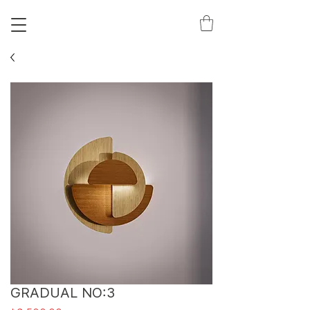
S
T
GRADUAL NO:3