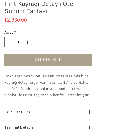
Hint Kayrağı Detaylı Otel
Sunum Tahtası
Fiyat
₺2.930,00
Adet
*
SEPETE EKLE
Iroko ağacından üretilen sunum tahtasında hint
kayrağı detayına yer verilmiştir. CNC ile bardaklar
için ürün üzerine oymalar yapılmıştır. Tutma
alanları ile ürünü taşımanın konforu arttırılmıştır.
Ürün Özellikleri
Ağaç Türü: İroko, Hint Kayrağı
Teslimat Detayları
Ölçüler: 4cm(Y)*38cm(G)*16cm(D)