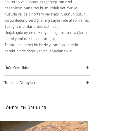
gösteren ve sonsuzluğu çağrıştıran özel
desenlerini yansıtan bu mumluk setimiz ile
huzurlu ve loş bir ortam yaratabilir, günün bütün
yorgunluğunu verdiği enerji sayesinde atabilirsiniz.
Tealight mumlar ürüne dahildir.
Doğal, gıda uyumlu, kimyasal içermeyen yağlar ile
bitimi yapılarak hazırlanmıştır.
Temizliğini nemli bir bezle yapmanız önerilir,
gerektiğinde doğal yağlar ile yağlanabilir.
Ürün Özellikleri
-Ağaç Türü: Zeytin
Teslimat Detayları
-Ürün Kodu: 21010132
-Ölçüler:
Büyük:
10cm(Y)*13,5(Ç)
Ürün seçtiğiniz adrese göre DHL Kargo
Orta:
8,25(Y)*11(Ç)
veya Stevde teslimat aracı ile
Küçük:
6,5(Y)*8,8(Ç)
gönderilecektir.
ÖNERİLEN ÜRÜNLER
Siparişlerin teslim süresi 10 iş günüdür.
Çoklu adetlerde bu süre artabilir.
Toplu alımlarda fiyat farklılıkları oluşabilir,
lütfen iletişime geçiniz.