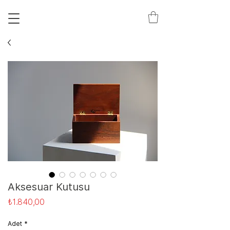
S
T
Aksesuar Kutusu
Fiyat
₺1.840,00
Adet
*