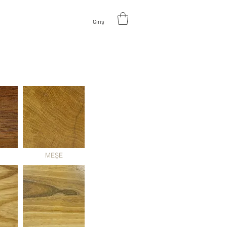
Giriş
V
A
L
U
A
TE DESIGN
MEŞE