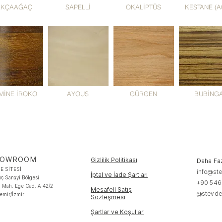
AKÇAAĞAÇ
SAPELLİ
OKALİPTÜS
KESTANE (A
MİNE İROKO
AYOUS
GÜRGEN
BUBİNG
HOWROOM
Gizlilik Politikası
Daha Fazl
E SİTESİ
info@st
İptal ve İade Şartları
ıç Sanayi Bölgesi
+90 546
h Mah. Ege Cad. A 42/2
Mesafeli Satış
@stevd
emir/İzmir
Sözleşmesi
Şartlar ve Koşullar