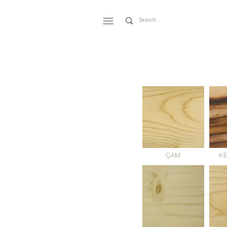
ÇAM
K