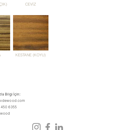
ÇIK)
CEVİZ
A
KESTANE (KOYU)
a Bilgi İçin:
evdewood.com
 450 6355
ewood