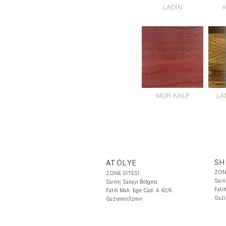
LADİN
MOR KALP
LA
S
ATÖLYE
ZON
ZONE SİTESİ
Sarn
Sarnıç Sanayi Bölgesi
Fati
Fatih Mah. Ege Cad. A 42/6
Gazi
Gaziemir/İzmir